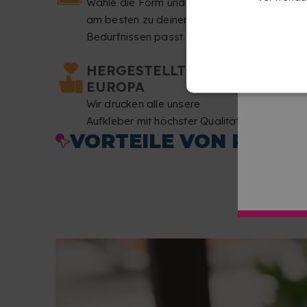
Wähle die Form und Größe, die
am besten zu deinen
Bedürfnissen passt.
HERGESTELLT IN
EUROPA
Wir drucken alle unsere
Aufkleber mit höchster Qualität.
VORTEILE VON PERSO