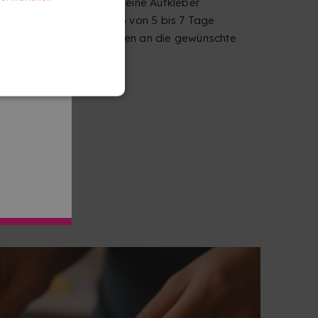
Erhalte deine Aufkleber
innerhalb von 5 bis 7 Tage
Werktagen an die gewünschte
Adresse.
BERN