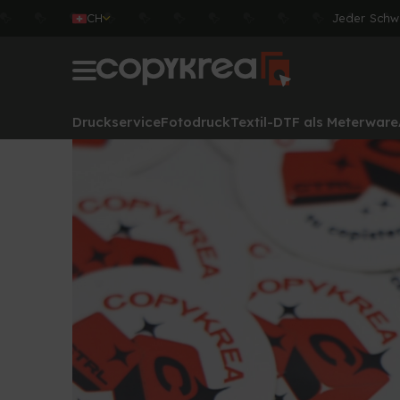
CH
Jeder Schw
Druckservice
Fotodruck
Textil-DTF als Meterware