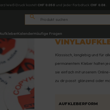
arz-Weiß-Druck kostet
CHF 0.050
und jeder Farbdruck
CHF 0.08.
Aufkleber
Kalender
Häufige Fragen
VINYLAUFKL
Klassisch, langlebig und für al
permanentem Kleber halten jed
sie einfach mit unserem Onlin
zu dir passt: glänzend oder ma
AUFKLEBERFORM