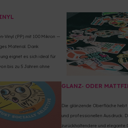
INYL
n‑Vinyl (PP) mit 100 Mikron —
iges Material. Dank
g eignet es sich ideal für
von bis zu 5 Jahren ohne
GLANZ‑ ODER MATTFI
Die glänzende Oberfläche hebt F
und professionellen Ausdruck. D
zurückhaltendere und elegante O