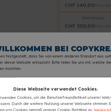
CHF 140.00
Preis ink
5000 Stücke
CHF 350.00
Preis ink
ILLKOMMEN BEI COPYKRE
ON
en festgestellt, dass Sie von einem anderen Standort aus sur
r dieser Website entspricht. Bitte teilen Sie uns mit, welche Sei
en möchten.
Gesamtsumme der B
Diese Webseite verwendet Cookies.
erwenden Cookies, um die Benutzerfreundlichkeit unserer Webs
ssern. Durch die weitere Nutzung unserer Webseite stimmen S
GROSSE M
g von Cookies gemäß unserer Cookie-Richtlinie zu.
Weitere In