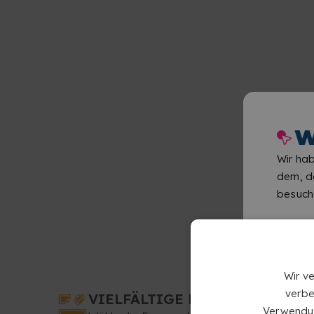
W
Wir hab
dem, de
besuch
Wir v
verbe
VIELFÄLTIGE FORMEN
Verwendun