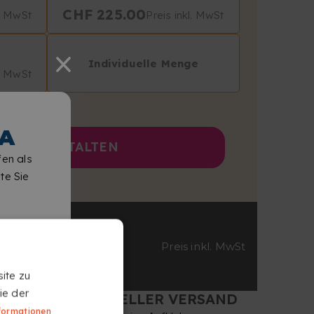
CHF 225.00
l. MwSt
Preis inkl. MwSt
Individuelle Menge
l. MwSt
A
LINE GESTALTEN
fen als
te Sie
estellung
Preis inkl. MwSt
ite zu
ie der
SCHNELLER VERSAND
formationen