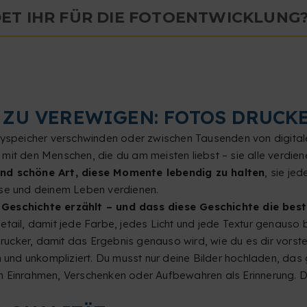
ET IHR FÜR DIE FOTOENTWICKLUNG
S ZU VEREWIGEN: FOTOS DRUCK
dyspeicher verschwinden oder zwischen Tausenden von digitale
mit den Menschen, die du am meisten liebst – sie alle verdien
und schöne Art, diese Momente lebendig zu halten
, sie je
use und deinem Leben verdienen.
e Geschichte erzählt – und dass diese Geschichte die bes
tail, damit jede Farbe, jedes Licht und jede Textur genauso bl
cker, damit das Ergebnis genauso wird, wie du es dir vorstel
em und unkompliziert. Du musst nur deine Bilder hochladen, 
m Einrahmen, Verschenken oder Aufbewahren als Erinnerung. D