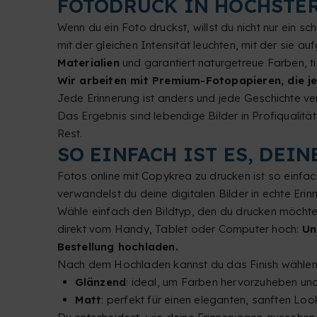
FOTODRUCK IN HÖCHSTER
Wenn du ein Foto druckst, willst du nicht nur ein s
mit der gleichen Intensität leuchten, mit der sie
Materialien
und garantiert naturgetreue Farben, 
Wir arbeiten mit Premium-Fotopapieren, die je
Jede Erinnerung ist anders und jede Geschichte verd
Das Ergebnis sind lebendige Bilder in Profiqualit
Rest.
SO EINFACH IST ES, DEI
Fotos online mit Copykrea zu drucken ist so einfach
verwandelst du deine digitalen Bilder in echte Er
Wähle einfach den Bildtyp, den du drucken möchte
direkt vom Handy, Tablet oder Computer hoch:
Un
Bestellung hochladen.
Nach dem Hochladen kannst du das Finish wählen, 
Glänzend
: ideal, um Farben hervorzuheben und 
Matt
: perfekt für einen eleganten, sanften Loo