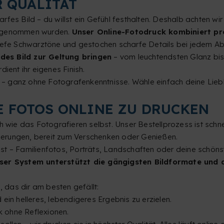
 QUALITÄT
charfes Bild – du willst ein Gefühl festhalten. Deshalb achten w
 aufgenommen wurden.
Unser Online-Fotodruck kombiniert pr
tiefe Schwarztöne und gestochen scharfe Details bei jedem A
des Bild zur Geltung bringen
– vom leuchtendsten Glanz bis
ient ihr eigenes Finish.
ät – ganz ohne Fotografenkenntnisse. Wähle einfach deine Lieb
NE FOTOS ONLINE ZU DRUCKEN
 wie das Fotografieren selbst. Unser Bestellprozess ist schnell
innerungen, bereit zum Verschenken oder Genießen.
st – Familienfotos, Porträts, Landschaften oder deine schö
ser System unterstützt die gängigsten Bildformate und du
das dir am besten gefällt:
ein helleres, lebendigeres Ergebnis zu erzielen.
k ohne Reflexionen.