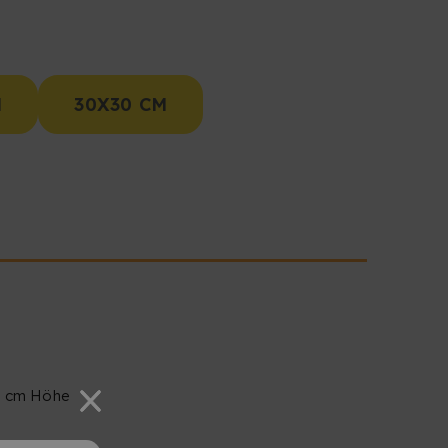
M
30X30 CM
15 cm Höhe