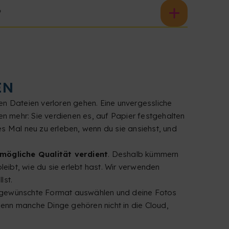
?
EN
n Dateien verloren gehen. Eine unvergessliche
en mehr: Sie verdienen es, auf Papier festgehalten
des Mal neu zu erleben, wenn du sie ansiehst, und
tmögliche Qualität verdient
. Deshalb kümmern
eibt, wie du sie erlebt hast. Wir verwenden
lst.
das gewünschte Format auswählen und deine Fotos
enn manche Dinge gehören nicht in die Cloud,