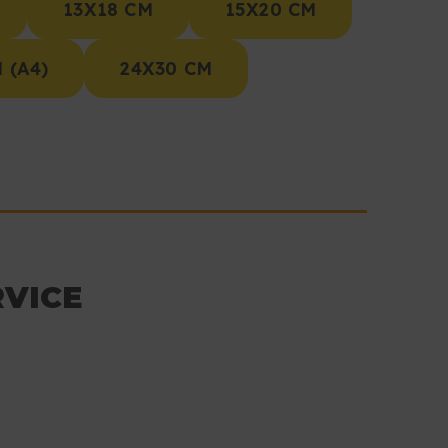
13X18 CM
15X20 CM
 (A4)
24X30 CM
VICE