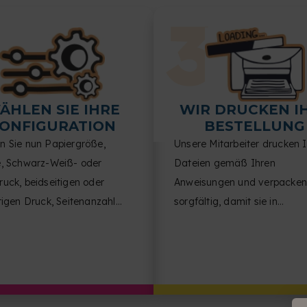
ÄHLEN SIE IHRE
WIR DRUCKEN I
ONFIGURATION
BESTELLUNG
n Sie nun Papiergröße,
Unsere Mitarbeiter drucken 
e, Schwarz-Weiß- oder
Dateien gemäß Ihren
uck, beidseitigen oder
Anweisungen und verpacken
tigen Druck, Seitenanzahl
sorgfältig, damit sie in
eite, Dokumentausrichtung
einwandfreiem Zustand bei 
nish.
ankommen.