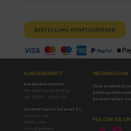
BESTELLUNG KONFIGURIEREN
KUNDENDIENST
INFORMATION
Kundendienstzeiten
Über uns
Rechtlich
Von Montag bis Freitag
Zahlungsmethode
von 09:00 - 16:00 Uhr
Bachelorarbeit un
eCommProjects Internet S.L.
C/Azorín 140
FOLGEN SIE U
24010 León
León (Spanien)