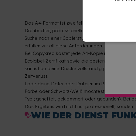
Das A4-Format ist zweifellos das am häufigsten ve
Drehbücher, professionelle Unterlagen usw. Daher
Suche nach einer Copierstube, die dir die niedrigst
erfüllen wir all diese Anforderungen.
Bei Copykrea kostet jede A4-Kopie in Schwarz-We
Ecolabel-Zertifikat sowie die besten Tintenstrahld
kannst du deine Drucke vollständig personalisier
Zeitverlust.
Lade deine Datei oder Dateien im PDF-Format in 
Farbe oder Schwarz-Weiß möchtest, beidseitig oder 
Typ (geheftet, geklammert oder gebunden). Bei der
Das Ergebnis wird nicht nur professionell, sonder
WIE DER DIENST FUN