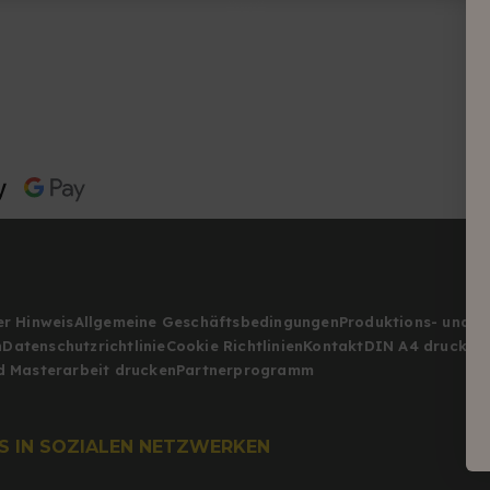
er Hinweis
Allgemeine Geschäftsbedingungen
Produktions- und 
n
Datenschutzrichtlinie
Cookie Richtlinien
Kontakt
DIN A4 drucken 
d Masterarbeit drucken
Partnerprogramm
NS IN SOZIALEN NETZWERKEN