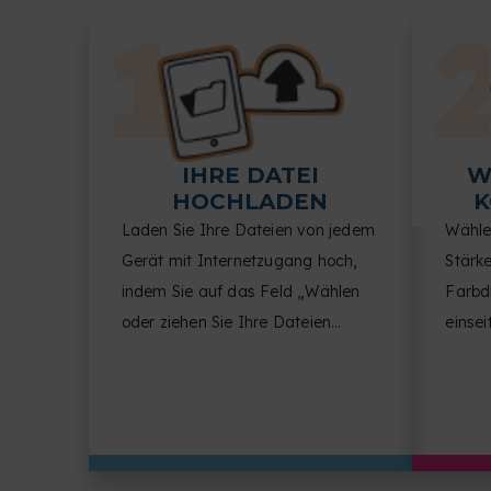
IHRE DATEI
W
HOCHLADEN
K
Laden Sie Ihre Dateien von jedem
Wähle
Gerät mit Internetzugang hoch,
Stärk
indem Sie auf das Feld „Wählen
Farbdr
oder ziehen Sie Ihre Dateien
einsei
hierher“ klicken.
pro S
und Fi