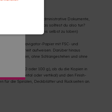
rpläne, offizielle oder administrative Dokumente,
mente drucken musst. Was solltest du also tun?
 bei Copykrea (nicht um uns selbst zu loben)
ochwertiges Navigator-Papier mit FSC- und
härfe und Klarheit aufweisen. Darüber hinaus
 ohne Wartezeiten, ohne Schlangestehen und ohne
ergewicht (80 oder 100 g), ob du die Kopien in
htung (horizontal oder vertikal) und den Finish-
n für die Spiralen, Deckblätter und Rückseiten an.