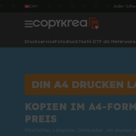
CH
Jeder Schw
Druckservice
Fotodruck
Textil-DTF als Meterware
DIN A4 DRUCKEN 
KOPIEN IM A4-FOR
PREIS
Mitschriften, Lehrpläne, Drehbücher... Wir drucken 