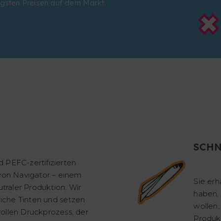
igsten Preisen auf dem Markt.
SCHN
 PEFC-zertifizierten
 von Navigator – einem
Sie erh
raler Produktion. Wir
haben, 
che Tinten und setzen
wollen,
ollen Druckprozess, der
Produk