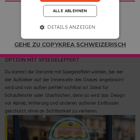
lassen.
ALLE ABLEHNEN
DETAILS ANZEIGEN
GEHE ZU COPYKREA SCHWEIZERISCH
OPTION MIT SPIEGELEFFEKT
Du kannst die Variante mit Spiegeleffekt wählen, bei der
der Aufkleber auf der Innenseite des Glases angebracht
wird und von außen perfekt sichtbar ist. Ideal für
Schaufenster oder Glasflächen, denn so wird das Design
vor Abrieb, Witterung und anderen äußeren Einflüssen
geschützt, ohne an Sichtbarkeit zu verlieren.