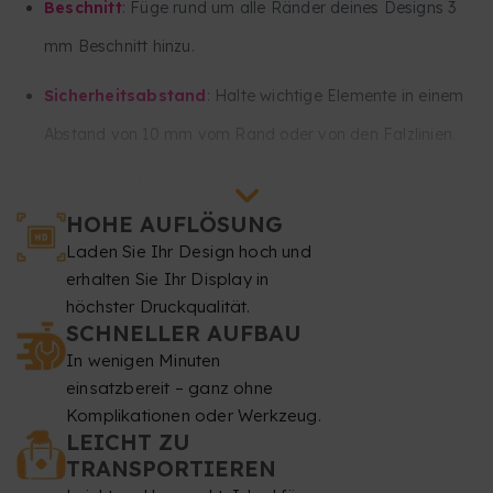
Beschnitt
: Füge rund um alle Ränder deines Designs 3
mm Beschnitt hinzu.
Sicherheitsabstand
: Halte wichtige Elemente in einem
Abstand von 10 mm vom Rand oder von den Falzlinien.
Achte darauf, dass sich alle wichtigen Texte und Bilder
HOHE AUFLÖSUNG
mindestens 30 mm vom unteren und 30 mm vom oberen
Laden Sie Ihr Design hoch und
Rand deines Designs entfernt befinden. Dieser Bereich
erhalten Sie Ihr Display in
wird größtenteils im Roll-up-System aufgerollt und ist
höchster Druckqualität.
SCHNELLER AUFBAU
nicht sichtbar.
In wenigen Minuten
Auflösung
einsatzbereit – ganz ohne
: mindestens 150 dpi.
Komplikationen oder Werkzeug.
Farbmodus
: CMYK.
LEICHT ZU
TRANSPORTIEREN
Dateiformat
: PDF im Maßstab 1:1 (ohne Passwort).