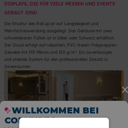
DISPLAYS, DIE FÜR VIELE MESSEN UND EVENTS
GEBAUT SIND
Die Struktur des Roll up ist auf Langlebigkeit und
Mehrfachanwendung ausgelegt. Das Gehäuse mit zwei
schwenkbaren Füßen ist in Silber oder Schwarz erhältlich.
Der Druck erfolgt auf robustem, PVC-freiem Polypropylen-
Gewebe mit 195 Mikron und 150 g/m². Ein zuverlässiges
und stabiles System für den professionellen Einsatz in
Innenräumen.
WILLKOMMEN BEI
COPYKREA
HABEN SIE FRAGEN ZUM