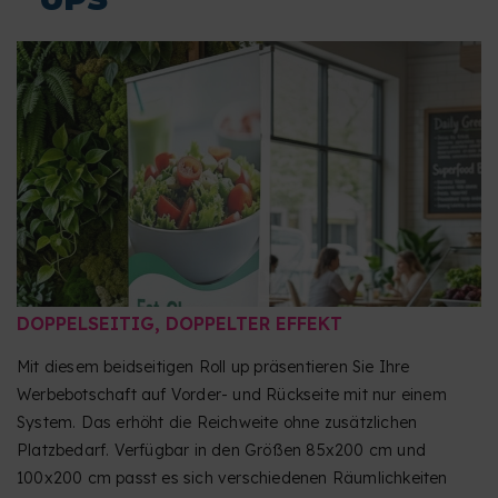
oder Inhaltskontrolle durch.
Um Ihre Datei korrekt vorzubereiten empfehlen wir Ihnen
die Vorlage herunterzuladen die Sie unten im Abschnitt
Unsere Vorlagen herunterladen finden.
DOPPELSEITIG, DOPPELTER EFFEKT
Mit diesem beidseitigen Roll up präsentieren Sie Ihre
Werbebotschaft auf Vorder- und Rückseite mit nur einem
System. Das erhöht die Reichweite ohne zusätzlichen
Platzbedarf. Verfügbar in den Größen 85x200 cm und
100x200 cm passt es sich verschiedenen Räumlichkeiten