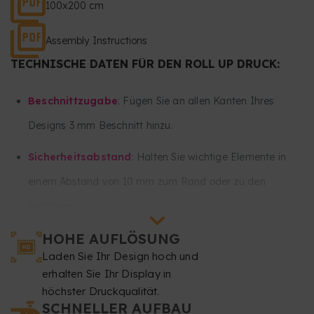
100x200 cm
Assembly Instructions
TECHNISCHE DATEN FÜR DEN ROLL UP DRUCK:
Beschnittzugabe
: Fügen Sie an allen Kanten Ihres
Designs 3 mm Beschnitt hinzu.
Sicherheitsabstand
: Halten Sie wichtige Elemente in
einem Abstand von 10 mm zum Rand oder zu den
Falzlinien.
HOHE AUFLÖSUNG
Halten Sie alle wichtigen Texte und Bilder mindestens 30
Laden Sie Ihr Design hoch und
mm vom unteren und 30 mm vom oberen Rand Ihres
erhalten Sie Ihr Display in
Designs fern. Dieser Teil bleibt größtenteils im System
höchster Druckqualität.
SCHNELLER AUFBAU
eingerollt und ist nicht sichtbar.