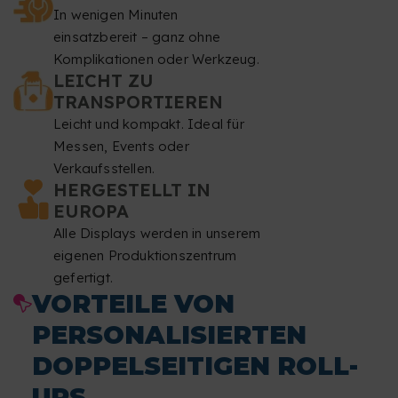
In wenigen Minuten
Auflösung
einsatzbereit – ganz ohne
: mindestens 150 dpi.
Komplikationen oder Werkzeug.
Farbmodus
: CMYK.
LEICHT ZU
TRANSPORTIEREN
Dateiformat
: PDF im Maßstab 1:1 ohne Passwortschutz.
Leicht und kompakt. Ideal für
Messen, Events oder
Typografie
: Schriftarten müssen eingebettet oder in
Verkaufsstellen.
HERGESTELLT IN
Pfade konvertiert sein.
EUROPA
Minimale Schriftgröße
: 20 pt.
Alle Displays werden in unserem
eigenen Produktionszentrum
Minimale Linienstärke
: 1,5 Punkte 0,5 mm.
gefertigt.
VORTEILE VON
Überdrucken
: Wir korrigieren keine
PERSONALISIERTEN
Überdruckeinstellungen.
DOPPELSEITIGEN ROLL-
Dateiprüfung
: Wir führen keine Rechtschreibprüfung
UPS