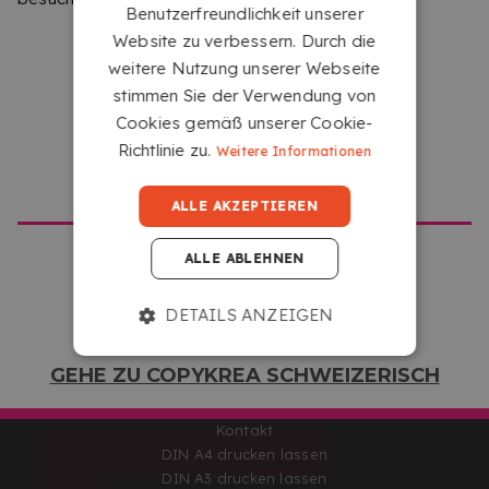
Kundendienstzeiten
Benutzerfreundlichkeit unserer
Von Montag bis Freitag
Website zu verbessern. Durch die
von 09:00 - 16:00 Uhr
weitere Nutzung unserer Webseite
stimmen Sie der Verwendung von
eCommProjects Internet S.L.
Cookies gemäß unserer Cookie-
C/Azorín 140
24010 León
Richtlinie zu.
Weitere Informationen
León (Spanien)
GEHE ZU COPYKREA USA
Information
ALLE AKZEPTIEREN
Über uns
ALLE ABLEHNEN
Rechtlicher Hinweis
Allgemeine Geschäftsbedingungen
Produktions- und Versandmethoden
DETAILS ANZEIGEN
Garantie und Rückgabe
Zahlungsmethoden
GEHE ZU COPYKREA SCHWEIZERISCH
Datenschutzrichtlinie
Cookie Richtlinien
Kontakt
DIN A4 drucken lassen
DIN A3 drucken lassen