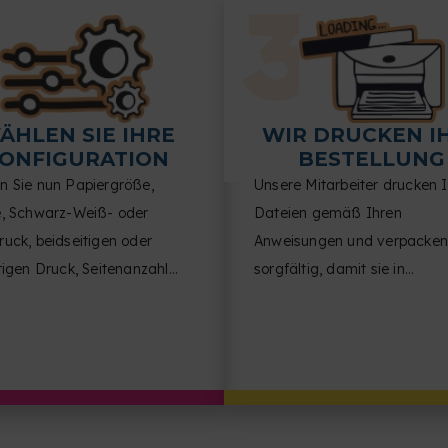
ÄHLEN SIE IHRE
WIR DRUCKEN I
ONFIGURATION
BESTELLUNG
n Sie nun Papiergröße,
Unsere Mitarbeiter drucken 
e, Schwarz-Weiß- oder
Dateien gemäß Ihren
uck, beidseitigen oder
Anweisungen und verpacken
tigen Druck, Seitenanzahl
sorgfältig, damit sie in
eite, Dokumentausrichtung
einwandfreiem Zustand bei 
nish.
ankommen.