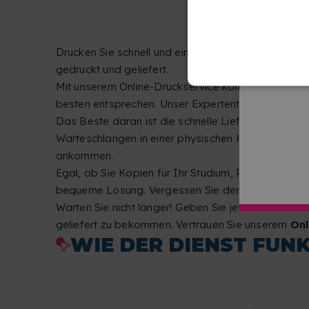
Drucken Sie schnell und einfach mit unserem
Onlin
gedruckt und geliefert.
Mit unserem Online-Druckservice können Sie Ihre
besten entsprechen. Unser Expertenteam druckt Ih
Das Beste daran ist die schnelle Lieferung. Unser S
Warteschlangen in einer physischen Kopierstelle 
ankommen.
Egal, ob Sie Kopien für Ihr Studium, Präsentatio
bequeme Lösung. Vergessen Sie den Stress und spar
Warten Sie nicht länger! Geben Sie jetzt Ihre Best
geliefert zu bekommen. Vertrauen Sie unserem
Onl
WIE DER DIENST FUN