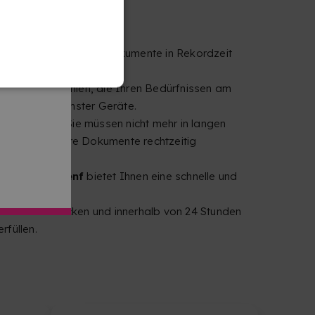
ssarbeiten und andere Dokumente in Rekordzeit
tionen auswählen, die Ihren Bedürfnissen am
wendung modernster Geräte.
 an Ihre Tür. Sie müssen nicht mehr in langen
arum, dass Ihre Dokumente rechtzeitig
service in Genf
bietet Ihnen eine schnelle und
 schnell zu drucken und innerhalb von 24 Stunden
rfüllen.