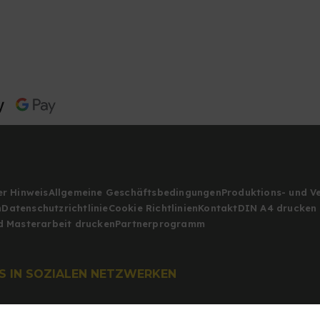
er Hinweis
Allgemeine Geschäftsbedingungen
Produktions- und 
n
Datenschutzrichtlinie
Cookie Richtlinien
Kontakt
DIN A4 drucken 
d Masterarbeit drucken
Partnerprogramm
NS IN SOZIALEN NETZWERKEN