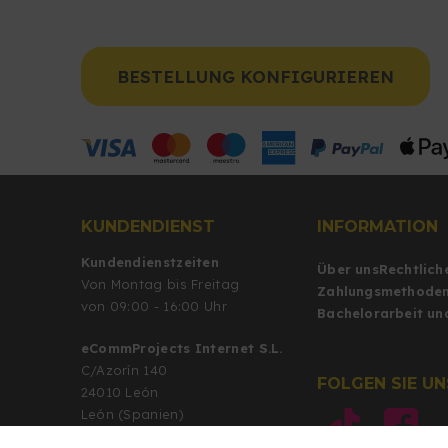
BESTELLUNG KONFIGURIEREN
KUNDENDIENST
INFORMATION
Kundendienstzeiten
Über uns
Rechtlich
Von Montag bis Freitag
Zahlungsmethode
von 09:00 - 16:00 Uhr
Bachelorarbeit un
eCommProjects Internet S.L.
C/Azorín 140
FOLGEN SIE U
24010 León
León (Spanien)