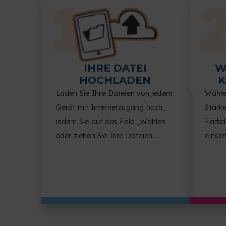
IHRE DATEI
W
HOCHLADEN
K
Laden Sie Ihre Dateien von jedem
Wähle
Gerät mit Internetzugang hoch,
Stärk
indem Sie auf das Feld „Wählen
Farbdr
oder ziehen Sie Ihre Dateien
einsei
hierher“ klicken.
pro S
und Fi