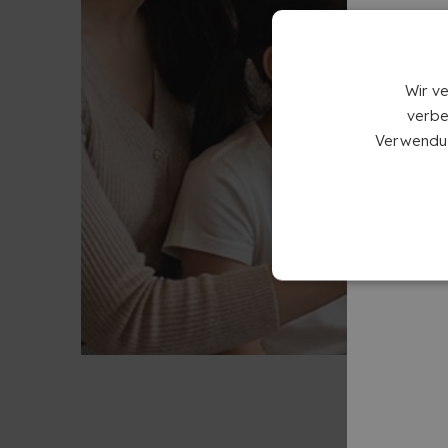
Wir v
verbe
Verwendun