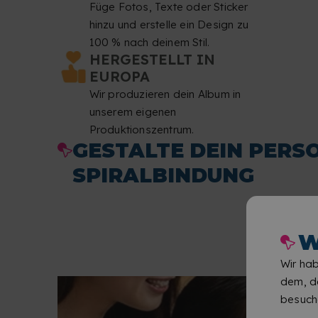
Füge Fotos, Texte oder Sticker
hinzu und erstelle ein Design zu
100 % nach deinem Stil.
HERGESTELLT IN
EUROPA
Wir produzieren dein Album in
unserem eigenen
Produktionszentrum.
GESTALTE DEIN PERS
SPIRALBINDUNG
W
Wir hab
dem, de
besuch