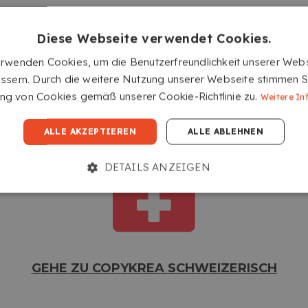
Diese Webseite verwendet Cookies.
erwenden Cookies, um die Benutzerfreundlichkeit unserer Webs
ssern. Durch die weitere Nutzung unserer Webseite stimmen S
g von Cookies gemäß unserer Cookie-Richtlinie zu.
Weitere In
GEHE ZU COPYKREA USA
ALLE AKZEPTIEREN
ALLE ABLEHNEN
DETAILS ANZEIGEN
GEHE ZU COPYKREA SCHWEIZERISCH