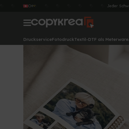
CH
Jeder Schw
Druckservice
Fotodruck
Textil-DTF als Meterware