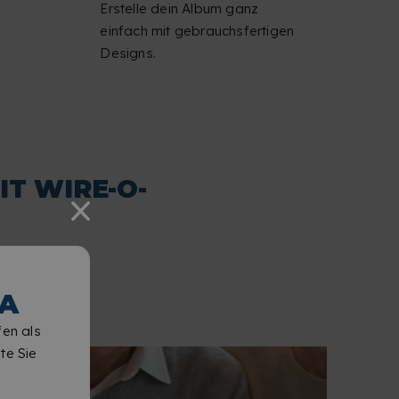
Erstelle dein Album ganz
einfach mit gebrauchsfertigen
Designs.
T WIRE-O-
A
fen als
te Sie