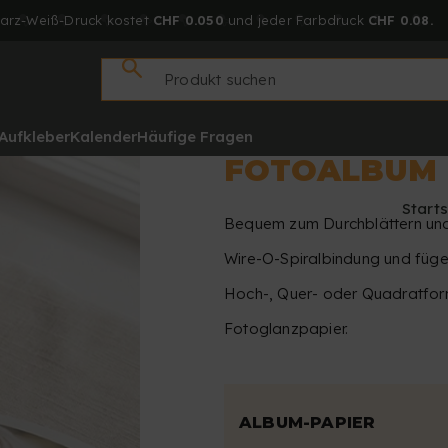
arz-Weiß-Druck kostet
CHF 0.050
und jeder Farbdruck
CHF 0.08.
Aufkleber
Kalender
Häufige Fragen
FOTOALBUM 
Starts
Bequem zum Durchblättern und 
Wire-O-Spiralbindung und füge 
Hoch-, Quer- oder Quadratfor
Fotoglanzpapier.
ALBUM-PAPIER