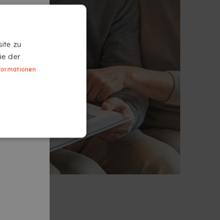
ite zu
ie der
formationen