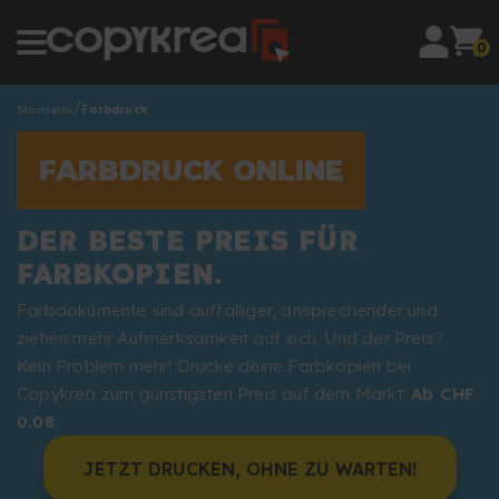
0
Startseite
Farbdruck
FARBDRUCK ONLINE
DER BESTE PREIS FÜR
FARBKOPIEN.
Farbdokumente sind auffälliger, ansprechender und
ziehen mehr Aufmerksamkeit auf sich. Und der Preis?
Kein Problem mehr! Drucke deine Farbkopien bei
Copykrea zum günstigsten Preis auf dem Markt.
Ab CHF
0.08
.
JETZT DRUCKEN, OHNE ZU WARTEN!