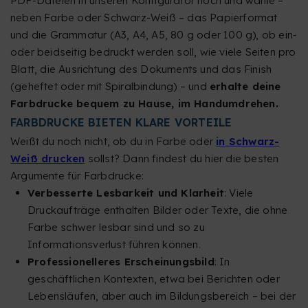
PDF-Dateien in unseren Konfigurator hoch und wähle –
neben Farbe oder Schwarz-Weiß – das Papierformat
und die Grammatur (A3, A4, A5, 80 g oder 100 g), ob ein-
oder beidseitig bedruckt werden soll, wie viele Seiten pro
Blatt, die Ausrichtung des Dokuments und das Finish
(geheftet oder mit Spiralbindung) – und
erhalte deine
Farbdrucke bequem zu Hause, im Handumdrehen.
FARBDRUCKE BIETEN KLARE VORTEILE
Weißt du noch nicht, ob du in Farbe oder
in Schwarz-
Weiß drucken
sollst? Dann findest du hier die besten
Argumente für Farbdrucke:
Verbesserte Lesbarkeit und Klarheit
: Viele
Druckaufträge enthalten Bilder oder Texte, die ohne
Farbe schwer lesbar sind und so zu
Informationsverlust führen können.
Professionelleres Erscheinungsbild
: In
geschäftlichen Kontexten, etwa bei Berichten oder
Lebensläufen, aber auch im Bildungsbereich – bei der