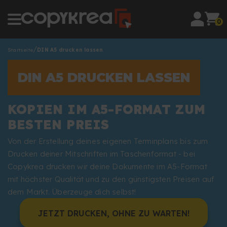
0
Startseite
DIN A5 drucken lassen
DIN A5 DRUCKEN LASSEN
KOPIEN IM A5-FORMAT ZUM
BESTEN PREIS
Von der Erstellung deines eigenen Terminplans bis zum
Drucken deiner Mitschriften im Taschenformat - bei
Copykrea drucken wir deine Dokumente im A5-Format
mit höchster Qualität und zu den günstigsten Preisen auf
dem Markt. Überzeuge dich selbst!
JETZT DRUCKEN, OHNE ZU WARTEN!