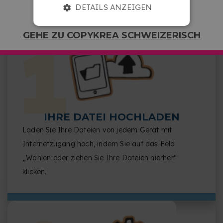
WIE DER DIENST FUNKTIONIERT
DETAILS ANZEIGEN
GEHE ZU COPYKREA SCHWEIZERISCH
IHRE DATEI HOCHLADEN
Laden Sie Ihre Dateien von jedem Gerät mit
Internetzugang hoch, indem Sie auf das Feld
„Wählen oder ziehen Sie Ihre Dateien hierher“
klicken.