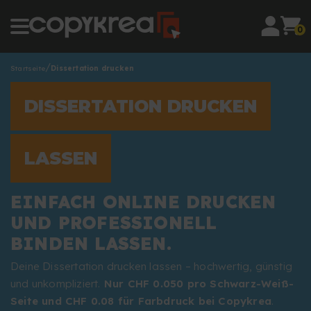
0
Startseite
Dissertation drucken
DISSERTATION DRUCKEN
LASSEN
EINFACH ONLINE DRUCKEN
UND PROFESSIONELL
BINDEN LASSEN.
Deine Dissertation drucken lassen – hochwertig, günstig
und unkompliziert.
Nur CHF 0.050 pro Schwarz-Weiß-
Seite und CHF 0.08 für Farbdruck bei Copykrea
.